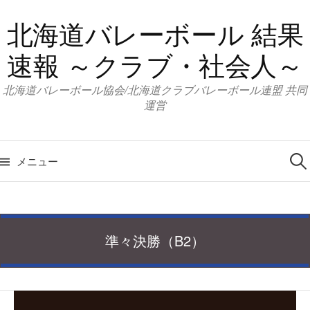
コ
北海道バレーボール 結果
ン
テ
速報 ～クラブ・社会人～
ン
ツ
北海道バレーボール協会/北海道クラブバレーボール連盟 共同
へ
運営
ス
キ
検
索:
ッ
メニュー
プ
準々決勝（B2）