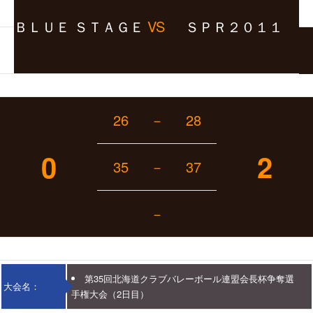
ＢＬＵＥ ＳＴＡＧＥ
VS
ＳＰＲ２０１１
26
－
28
0
2
35
－
37
－
第35回北海道クラブバレーボール連盟会長杯争奪選
大会名：
手権大会（2日目）