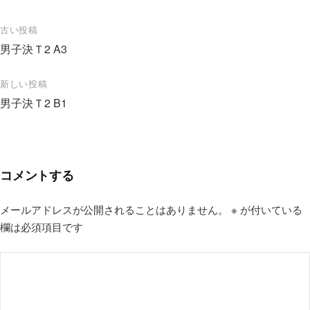
投
古い投稿
男子決Ｔ2 A3
稿
ナ
新しい投稿
ビ
男子決Ｔ2 B1
ゲ
ー
シ
コメントする
ョ
ン
メールアドレスが公開されることはありません。
※
が付いている
欄は必須項目です