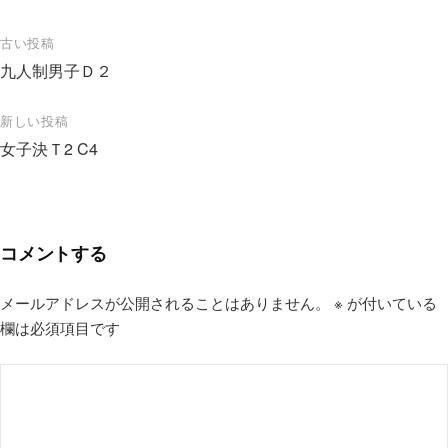
投
古い投稿
九人制男子Ｄ２
稿
ナ
新しい投稿
ビ
女子決Ｔ2 C4
ゲ
ー
シ
コメントする
ョ
ン
メールアドレスが公開されることはありません。
※
が付いている
欄は必須項目です