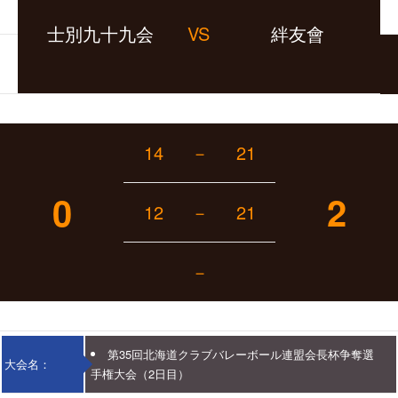
士別九十九会
VS
絆友會
14
－
21
0
2
12
－
21
－
第35回北海道クラブバレーボール連盟会長杯争奪選
大会名：
手権大会（2日目）