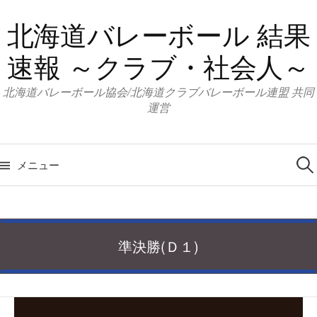
コ
北海道バレーボール 結果
ン
テ
速報 ～クラブ・社会人～
ン
ツ
北海道バレーボール協会/北海道クラブバレーボール連盟 共同
へ
運営
ス
キ
検
索:
ッ
メニュー
プ
準決勝(Ｄ１)