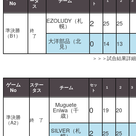
ータ
チーム
１
２
３
No
ト
ス
EZOLUDY（札
2
25
25
幌）
準決勝
終
（B1）
了
大洋部品（北
0
14
13
見）
＞＞＞試合結果詳細
ゲーム
ステー
セッ
チーム
１
２
３
No
タス
ト
Muguete
0
Eniwa（千
19
20
歳）
準決勝
終 了
（A2）
SILVER（札
2
25
25
幌）