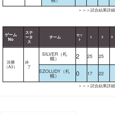
＞＞＞試合結果詳細
ステ
ゲーム
セッ
ータ
チーム
１
２
３
No
ト
ス
SILVER（札
2
25
25
幌）
決勝
終
（A3）
了
EZOLUDY（札
0
17
22
幌）
＞＞＞試合結果詳細
検