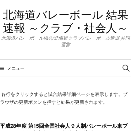
コ
北海道バレーボール 結果
ン
テ
速報 ～クラブ・社会人～
ン
ツ
北海道バレーボール協会/北海道クラブバレーボール連盟 共同
へ
運営
ス
キ
検
索:
ッ
メニュー
プ
各行をクリックすると試合結果詳細ページを表示します。ブ
ラウザの更新ボタンを押すと結果が更新されます。
平成28年度 第15回全国社会人９人制バレーボール東ブ